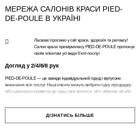
МЕРЕЖА САЛОНІВ КРАСИ PIED-
DE-POULE В УКРАЇНІ
Ласкаво просимо у світ краси, здоров’я та релаксу!
Салон краси преміумкласу PIED-DE-POULE пропонує
своїм клієнтам усі види б’юті-послуг.
Догляд у 2/4/6/8 рук
PIED-DE-POULE — це завжди індивідуальний підхід і віртуозне
виконання всіх послуг. Наші клієнти можуть вибрати одну процедуру
або одночасно привести до ладу своє волосся, нігті, обличчя, вії або
губи. У другому випадку з вами працюватиме ціла команда
професіоналів. Комплексні експрес-послуги дозволять заощадити
найцінніший ресурс — ваш час. Наприклад, всього за одну годину ви
ДІЗНАТИСЬ БІЛЬШЕ
можете зробити чудову укладку, бездоганний манікюр та макіяж для
ділового чи романтичного образу.
Зручна локація