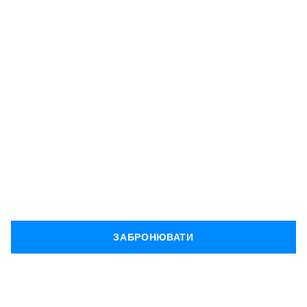
ЧАС
ПОЧИСТИТИ
ПІРʼЯЧКО
ЗАБРОНЮВАТИ