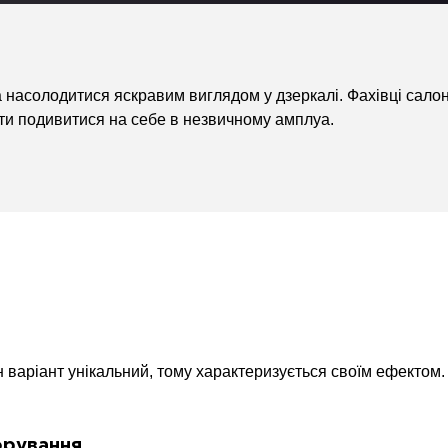
а насолодитися яскравим виглядом у дзеркалі. Фахівці сал
и подивитися на себе в незвичному амплуа.
н варіант унікальний, тому характеризується своїм ефектом
орування