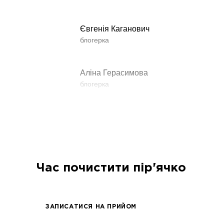
Євгенія Каганович
блогерка
Аліна Герасимова
блогерка
Влада Шишковська
блогерка
Даша Заривна
Час почистити пір'ячко
радник з питань комунікації Керівника Офі
Алевтина Діва Оливка
ЗАПИСАТИСЯ НА ПРИЙОМ
блогерка