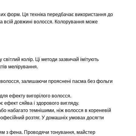
вих форм. Ця техніка передбачає використання до
 на всій довжині волосся. Колорування може
 світлий колір. Ці методи зазвичай імітують
ктів мелірування.
и волосся, залишаючи прояснені пасма без фольги
для ефекту вигорілого волосся.
є ефект сяйва і здорового вигляду.
або набагато темнішими, ніж волосся в кореневій
рофесійний розтяг. У домашніх умовах досягти
трям з фена. Проводячи тонування, майстер