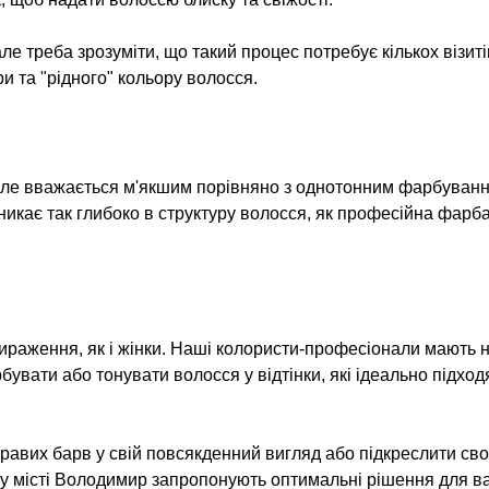
але треба зрозуміти, що такий процес потребує кількох візи
ри та "рідного" кольору волосся.
але вважається м'якшим порівняно з однотонним фарбуван
никає так глибоко в структуру волосся, як професійна фарба
раження, як і жінки. Наші колористи-професіонали мають нео
вати або тонувати волосся у відтінки, які ідеально підход
равих барв у свій повсякденний вигляд або підкреслити свою
 місті Володимир запропонують оптимальні рішення для ва