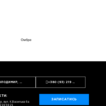
Омбре
ЗАПИСАТИСЬ
ОЛОДИМИР, ВУЛ. К.ВАСИЛЬКА 6А
+380 (93) 219 59 21
КТИ:
ЗАПИСАТИСЬ
, вул. К.Василька 6а
 219 59 21