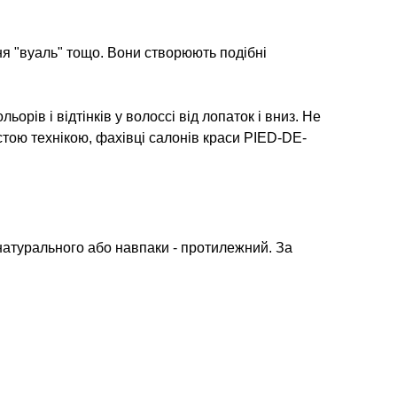
ня "вуаль" тощо. Вони створюють подібні
рів і відтінків у волоссі від лопаток і вниз. Не
тою технікою, фахівці салонів краси PIED-DE-
 натурального або навпаки - протилежний. За