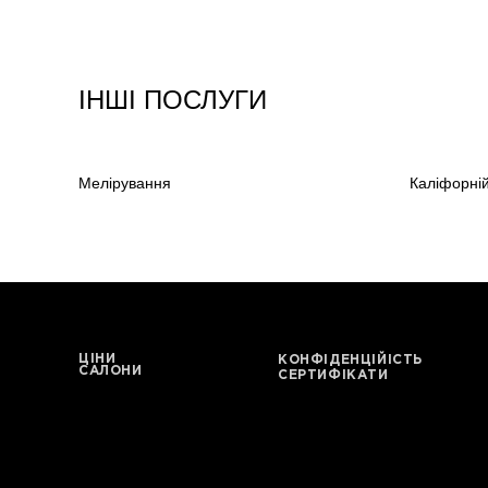
Bazhana
songwriter
ІНШІ ПОСЛУГИ
Луна
співачка, композитор
Мелірування
Каліфорні
ЦІНИ
КОНФІДЕНЦІЙІСТЬ
САЛОНИ
СЕРТИФІКАТИ