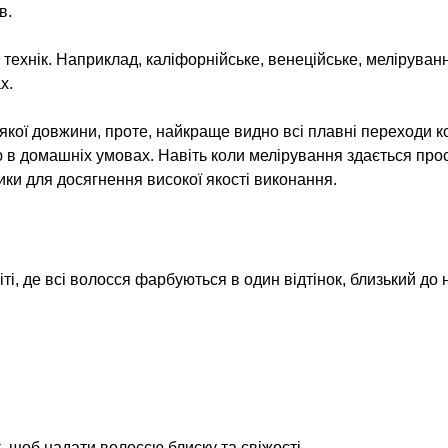
в.
технік. Наприклад, каліфорнійське, венеційське, меліруван
х.
ої довжини, проте, найкраще видно всі плавні переходи кольо
 в домашніх умовах. Навіть коли мелірування здається прос
ки для досягнення високої якості виконання.
і, де всі волосся фарбуються в один відтінок, близький до
, щоб надати волоссю блиску та свіжості.