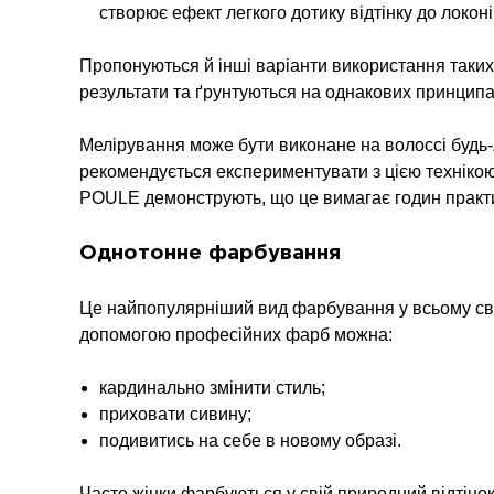
створює ефект легкого дотику відтінку до локоні
Пропонуються й інші варіанти використання таких 
результати та ґрунтуються на однакових принципа
Мелірування може бути виконане на волоссі будь-як
рекомендується експериментувати з цією технікою
POULE демонструють, що це вимагає годин практи
Однотонне фарбування
Це найпопулярніший вид фарбування у всьому світ
допомогою професійних фарб можна:
кардинально змінити стиль;
приховати сивину;
подивитись на себе в новому образі.
Часто жінки фарбуються у свій природний відтінок