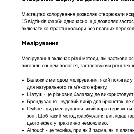
Мистецтво колорування дозволяє створювати яскра
15 відтінків фарби одночасно, що дозволяє засто
включати контрастні кольори без плавних переході
Мелірування
Мелірування включає різні методи, які часткове ос
вигоріле сонцем волосся, застосовуючи різні техні
Балаяж є методом мелірування, який полягає у
для натурального та м'якого ефекту.
Шатуш - це різновид балаяжу, де використовує
Брондування - чудовий вибір для брюнеток, де с
Омбре - вид мелірування, який характеризуєтьс
зоні. Щоб такий метод фарбування виглядав гар
цього ефекту практично неможливо.
Airtouch - це техніка, при якій пасма, які під