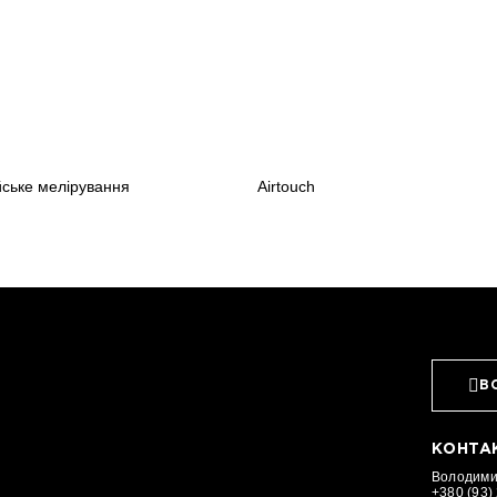
йське мелірування
Airtouch
В
КОНТА
Володимир
+380 (93)