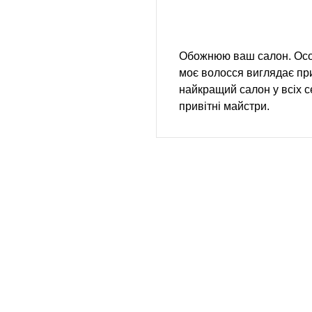
Обожнюю ваш салон. Осо
моє волосся виглядає пр
найкращий салон у всіх 
привітні майстри.
су Президента України